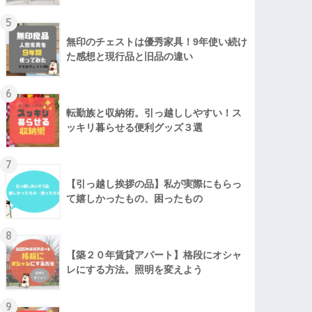
5
無印のチェストは優秀家具！9年使い続け
た感想と現行品と旧品の違い
6
転勤族と収納術。引っ越ししやすい！ス
ッキリ暮らせる便利グッズ３選
7
【引っ越し挨拶の品】私が実際にもらっ
て嬉しかったもの、困ったもの
8
【築２０年賃貸アパート】格段にオシャ
レにする方法。照明を変えよう
9